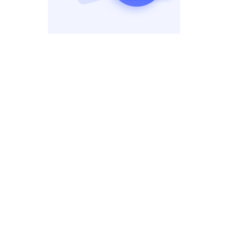
智能摘要，一键提升信息管理效率
使用「智能摘要」功能，为你「剪藏」下来的海量笔记内容一键
生成摘要，也可以为你的现有笔记一键生成「智能摘要」。
产品动态